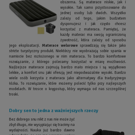
obszerna. Są materace niskie, jak i
wysokie. Tak samo przystosowane do
jednej osoby lub dwóch. Wszystko
zależy od tego, jakim budżetem
dysponujesz i jak często chcesz
korzystać z materaca. Pamiętaj, że
każdy materac ma swoją ograniczoną
żywotność, która zależy od sposobu
jego eksploatacji.
Materace welurowe
sprawdzają się także jako
stricte turystyczny produkt. Niektórzy nie wyobrażają sobie spania w
namiocie bez rozłożonego w nim materaca. To bardzo komfortowe
rozwiązanie, z którego polecamy korzystać w miarę możliwości.
Najlżejsze materace zajmują bardzo mało miejsca i są wyjątkowo
lekkie, a komfort snu jaki oferują jest niepodważalnie wysoki. Bardzo
wiele osób korzysta z materaca jako alternatywy dla tradycyjnego
łóżka. To rozwiązanie, które możemy polecić tylko przy najlepszych
modelach. W trosce o kręgosłup, który wymaga od nas szczególnej
troski.
Dobry sen to jedna z ważniejszych rzeczy
Bez dobrego snu nikt z nas nie może żyć
zbyt długo, nie wysypiając się tracimy na
wydajności. Nauka już bardzo dawno