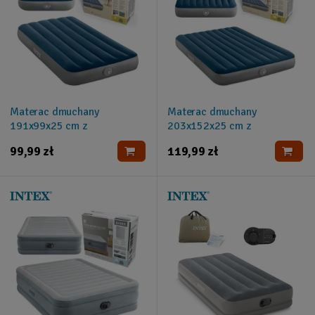
Materac dmuchany
Materac dmuchany
191x99x25 cm z
203x152x25 cm z
wbudowaną pompką USB
wbudowaną pompką USB
99,99 zł
119,99 zł
INTEX 64187NP
INTEX 64189NP