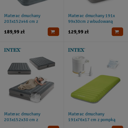
Materac dmuchany
Materac dmuchany 191x
203x152x46 cm z
99x30cm z wbudowaną
wbudowaną pompką
pompką elektryczną INTEX
189,99 zł
129,99 zł
elektryczną INTEX 64824ND
64112
Materac dmuchany
Materac dmuchany
203x152x30 cm z
191x76x17 cm z pompką
wbudowaną pompką
elektryczną INTEX 64097