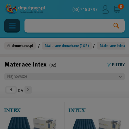
0
(58) 746 37 97
/
/
dmuchane.pl
Materace dmuchane
(205)
Materace Intex
(
Materace Intex
FILTRY
(92)
z
4