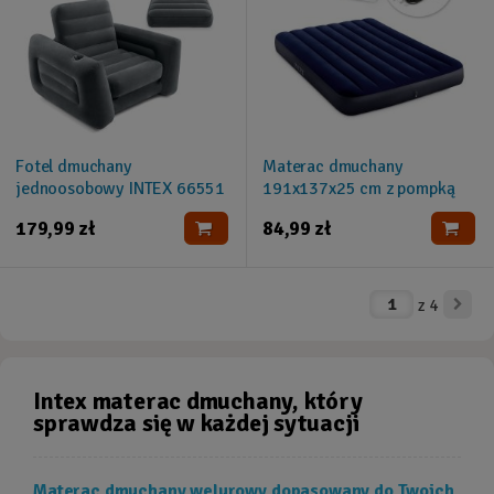
Fotel dmuchany
Materac dmuchany
jednoosobowy INTEX 66551
191x137x25 cm z pompką
tłokową INTEX 64758
179,99 zł
84,99 zł
z
4
Intex materac dmuchany, który
sprawdza się w każdej sytuacji
Materac dmuchany welurowy dopasowany do Twoich