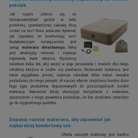
potrzeb
Jak często zdarza się, że
niezapowiedziani goście w toku
przedniej, spontanicznej zabawy chcą
zostać na noc? Masz wówczas dylemat,
jak zapewnić im komfortowy sen?
Najłatwiejszym rozwiązaniem jest
zakup
materaca dmuchanego
, który
jest atrakcyjny cenowo i zajmuje
naprawdę mało miejsca. Wystarczy
zaledwie kilka dni, aby wejść w jego posiadanie i znaleźć dla niego
odrobinę miejsca w szafie czy pawlaczu. Rozłożenie materaca jest
także wyjątkowo proste, zajmuje zaledwie kilka minut- kwestia
posiadanej do niego pompki. W naszej ofercie znajdziesz bardzo dużo
tego typu produktów, dopasowanych do poszczególnych modeli
materacy. Natomiast kiedy skończysz korzystanie z materaca,
spuszczenie z niego powietrza powoduje, że bez problemu zmieścisz
go do oryginalnego pudełka.
Dopasuj rozmiar materaca, aby zapewniał jak
najbardziej komfortowy sen
Oferta naszych materacy jest bardzo