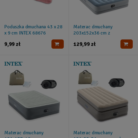
Poduszka dmuchana 43 x 28
Materac dmuchany
x 9 cm INTEX 68676
203x152x36 cm z
wbudowaną pompką
9,99 zł
129,99 zł
elektryczną INTEX 64159
Materac dmuchany
Materac dmuchany