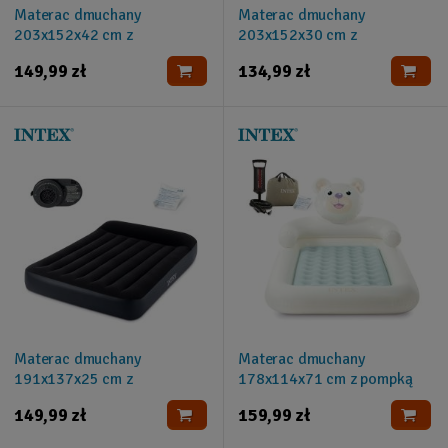
Materac dmuchany
Materac dmuchany
203x152x42 cm z
203x152x30 cm z
wbudowaną pompką
wbudowaną pompką
149,99 zł
134,99 zł
elektryczną INTEX 64124
elektryczną INTEX 64118
Materac dmuchany
Materac dmuchany
191x137x25 cm z
178x114x71 cm z pompką
wbudowaną pompką
tłokową INTEX 66814NP
149,99 zł
159,99 zł
elektryczną INTEX 64148