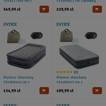
191x137x46 cm z
191x99x51 cm z pompką
wbudowaną pompką
elektryczną INTEX 64162ND
349,99 zł
229,99 zł
elektryczną INTEX 64904ND
(1)
Materac dmuchany
Materac dmuchany
191x99x42 cm z
191x99x33 cm z
wbudowaną pompką
wbudowaną pompką
134,99 zł
189,99 zł
elektryczną INTEX 64132ND
elektryczną INTEX 67766ND