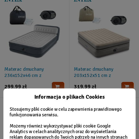
Materac dmuchany
Materac dmuchany
236x152x46 cm z
203x152x51 cm z
wbudowaną pompką
wbudowaną pompką
299,99 zł
319,99 zł
elektryczną INTEX 64448
elektryczną INTEX 64164ND
Informacja o plikach Cookies
Stosujemy pliki cookie w celu zapewnienia prawidłowego
funkcjonowania serwisu.
Możemy również wykorzystywać pliki cookie Google
Analytics w celach analitycznych oraz do wyświetlania
reklam dopasowanych do Twoich potrzeb na innych stronach