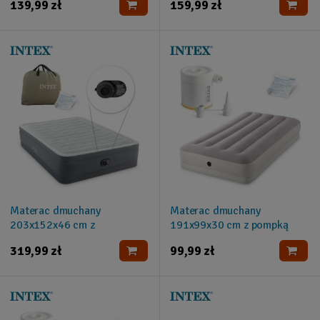
139,99 zł
159,99 zł
elektryczną INTEX 64114
Materac dmuchany
Materac dmuchany
203x152x46 cm z
191x99x30 cm z pompką
wbudowaną pompką
elektryczną INTEX 64177
319,99 zł
99,99 zł
elektryczną INTEX 64906ND