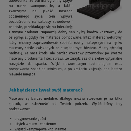
udowodniła, że sen ma ogromny wpływ
na nasze samopoczucie, a także
zwyczajnie na jakość naszego
codziennego życia. Sen wpływa
bezpośrednio na sukcesy zawodowe i
osobiste, przekładając się na interakcję
z innymi osobami. Naprawdę dobry sen byłby bardzo kosztowny do
osiągnięcia, gdyby nie materace pompowane. Intex materac welurowy,
który chcemy zaprezentować spełnia cechy najlepszych na rynku
materacy ściśle związanych ze stacjonarnym łóżkiem. Mamy głęboką
nadzieję, że nasz krótki, ale bardzo rzeczowy przewodnik po świecie
materacy producenta Intex sprawi, że znajdziesz dla siebie optymalne
narzędzie do spania. Dzięki nowoczesnym technologiom czas
pompowania spadł do minimum, a po złożeniu zajmują one bardzo
niewiele miejsca.
Jak będziesz używał swój materac?
Materace są bardzo mobilne, dlatego można stosować je na kilka
sposób, w zależności od Twoich potrzeb. Wyróżniliśmy trzy
podstawowe:
przyjmowanie gości
użytek własny - codzienny
wyjazd kempingowe - np. namiot