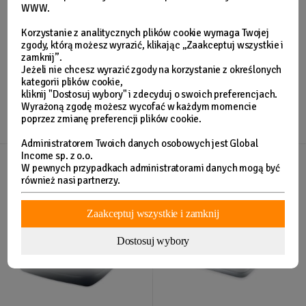
WWW.
Korzystanie z analitycznych plików cookie wymaga Twojej
zgody, którą możesz wyrazić, klikając „Zaakceptuj wszystkie i
zamknij”.
Jeżeli nie chcesz wyrazić zgody na korzystanie z określonych
Materac dmuchany
Materac dmuchany
kategorii plików cookie,
kliknij "Dostosuj wybory" i zdecyduj o swoich preferencjach.
191x99x25 cm z
203x152x25 cm z
Wyrażoną zgodę możesz wycofać w każdym momencie
wbudowaną pompką
wbudowaną pompką
119,99 zł
139,99 zł
poprzez zmianę preferencji plików cookie.
elektryczną INTEX 64146ND
elektryczną INTEX 64150
Administratorem Twoich danych osobowych jest Global
Income sp. z o.o.
W pewnych przypadkach administratorami danych mogą być
również nasi partnerzy.
Zaakceptuj wszystkie i zamknij
Dostosuj wybory