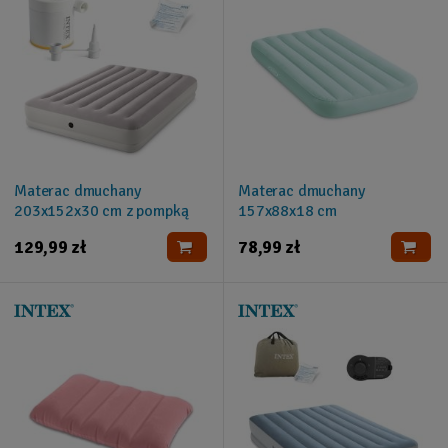
Materac dmuchany
Materac dmuchany
203x152x30 cm z pompką
157x88x18 cm
elektryczną INTEX 64179
jednoosobowy INTEX 66803
129,99 zł
78,99 zł