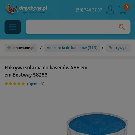
0
(58) 746 37 97
/
/
dmuchane.pl
Akcesoria do basenów
(313)
Pokrywy na b
Pokrywa solarna do basenów 488 cm
cm Bestway 58253
(Opinii: 3)