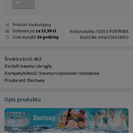
brak
Dostawa już
za 13,99 zł
Kod produktu: 58253-POKRYWA
Czas wysyłki
24 godziny
Kod EAN: 6942138918953
Średnica (cm):
462
Kształt basenu:
okrągły
Kompatybilność:
baseny rozporowe i stelażowe
Producent:
Bestway
Opis
produktu