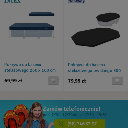
Pokrywa do basenu
Pokrywa do basenu
stelażowego 260 x 160 cm
stelażowego owalnego 300
INTEX 28036
x 200 x 84 cm Bestway
69,99 zł
79,99 zł
58424
Zamów telefonicznie!
pon. 7:30 - 17:30
wt.-pt. 7:30 - 15:30
(58) 746 37 97