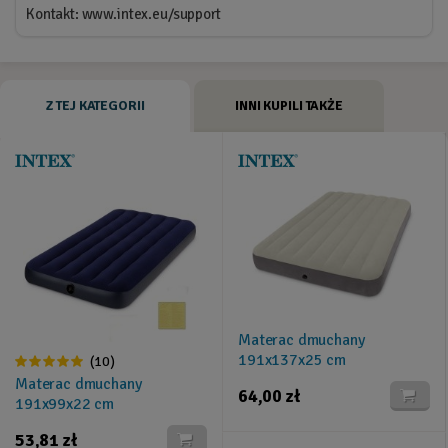
Kontakt: www.intex.eu/support
Z TEJ KATEGORII
INNI KUPILI TAKŻE
Materac dmuchany
191x137x25 cm
(10)
dwuosobowy INTEX 64708
Materac dmuchany
64,00 zł
191x99x22 cm
jednoosobowy INTEX 68757
53,81 zł