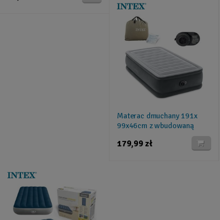
Materac dmuchany 191x
99x46cm z wbudowaną
pompką elektryczną INTEX
179,99 zł
64412ND