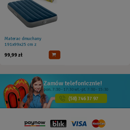
Materac dmuchany
191x99x25 cm z
wbudowaną pompką USB
99,99 zł
INTEX 64187NP
Zamów telefonicznie!
pon. 7:30 - 17:30
wt.-pt. 7:30 - 15:30
(58) 746 37 97