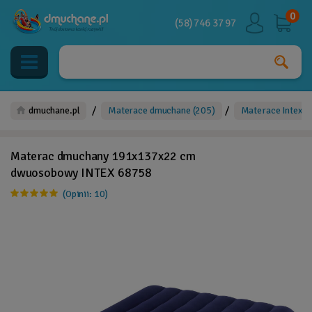
0
(58) 746 37 97
/
/
dmuchane.pl
Materace dmuchane
(205)
Materace Intex
(
Materac dmuchany 191x137x22 cm
dwuosobowy INTEX 68758
(Opinii: 10)