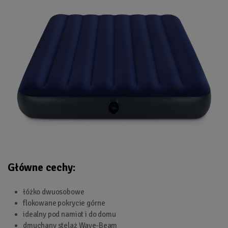
Główne cechy:
łóżko dwuosobowe
flokowane pokrycie górne
idealny pod namiot i do domu
dmuchany stelaż Wave-Beam