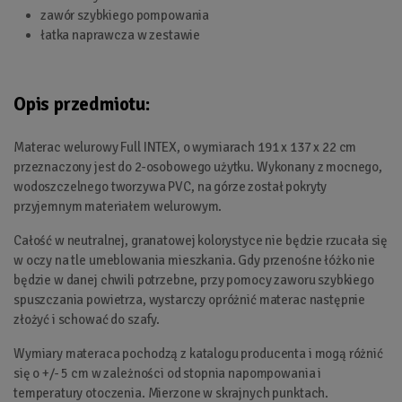
zawór szybkiego pompowania
łatka naprawcza w zestawie
Opis przedmiotu:
Materac welurowy Full INTEX, o wymiarach 191 x 137 x 22 cm
przeznaczony jest do 2-osobowego użytku. Wykonany z mocnego,
wodoszczelnego tworzywa PVC, na górze został pokryty
przyjemnym materiałem welurowym.
Całość w neutralnej, granatowej kolorystyce nie będzie rzucała się
w oczy na tle umeblowania mieszkania. Gdy przenośne łóżko nie
będzie w danej chwili potrzebne, przy pomocy zaworu szybkiego
spuszczania powietrza, wystarczy opróżnić materac następnie
złożyć i schować do szafy.
Wymiary materaca pochodzą z katalogu producenta i mogą różnić
się o +/- 5 cm w zależności od stopnia napompowania i
temperatury otoczenia. Mierzone w skrajnych punktach.