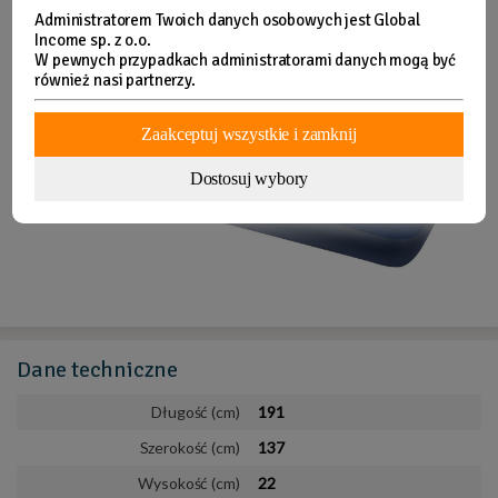
Administratorem Twoich danych osobowych jest Global
Income sp. z o.o.
W pewnych przypadkach administratorami danych mogą być
również nasi partnerzy.
Zaakceptuj wszystkie i zamknij
Dostosuj wybory
Dane
techniczne
Długość (cm)
191
Szerokość (cm)
137
Wysokość (cm)
22