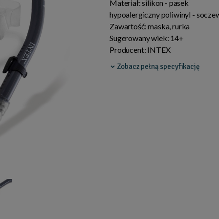
Materiał:
silikon - pasek
hypoalergiczny poliwinyl - socze
Zawartość:
maska, rurka
Sugerowany wiek:
14+
Producent:
INTEX
Zobacz pełną specyfikację