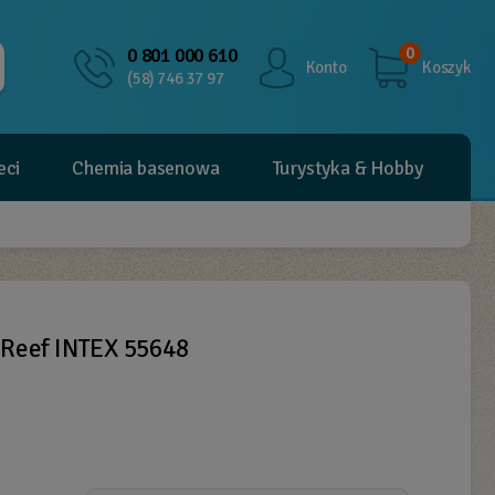
0
0 801 000 610
Konto
Koszyk
(58) 746 37 97
eci
Chemia basenowa
Turystyka & Hobby
Reef INTEX 55648