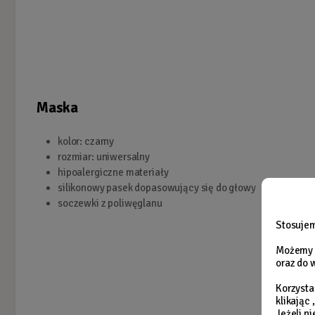
Maska
kolor: czarny
rozmiar: uniwersalny
hipoalergiczne materiały
silikonowy pasek dopasowujący się do głowy
soczewki z poliwęglanu
Stosujem
Możemy r
oraz do 
Korzysta
klikając
Jeżeli n