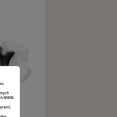
su.
cznych
nach WWW.
yrazić,
okie,