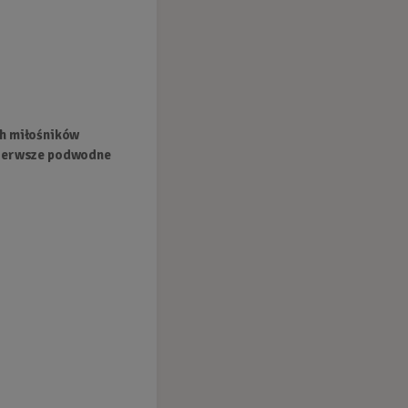
Zapytaj o produkt
Zamów: (58) 746-37-97
h miłośników
pierwsze podwodne