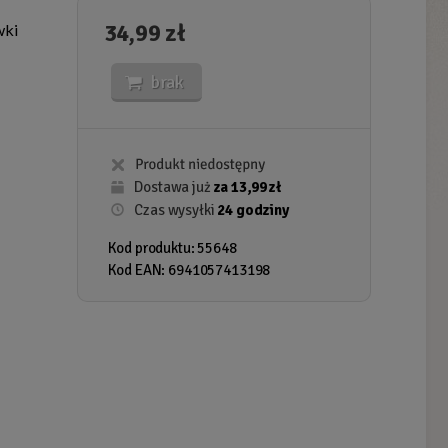
34,99 zł
wki
brak
Dostawa już
za 13,99 zł
Czas wysyłki
24 godziny
Kod produktu: 55648
Kod EAN: 6941057413198