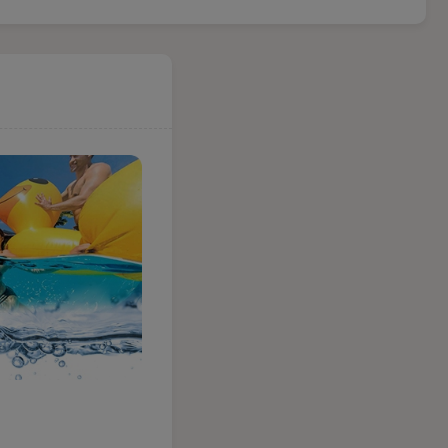
34,99 zł
brak
Dostawa już
od 13,99 zł
Czas wysyłki
24 godziny