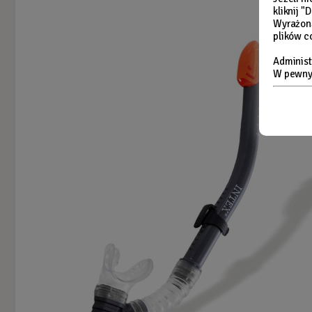
kliknij 
Wyrażon
plików c
Administ
W pewnyc