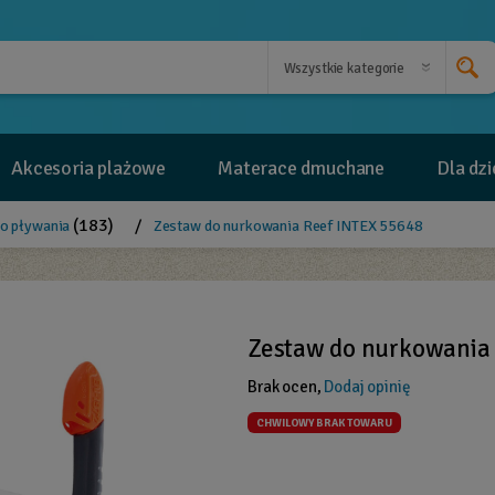
Akcesoria plażowe
Materace dmuchane
Dla dzi
(183)
/
do pływania
Zestaw do nurkowania Reef INTEX 55648
Zestaw do nurkowania 
Brak ocen,
Dodaj opinię
CHWILOWY BRAK TOWARU