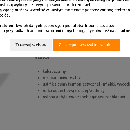
"Dostosuj wybory" i zdecyduj o swoich preferencjach.
ą zgodę możesz wycofać w każdym momencie poprzez zmianę preferen
ookie.
ratorem Twoich danych osobowych jest Global Income sp. z o.o.
h przypadkach administratorami danych mogą być również nasi partne
Dostosuj wybory
Zaakceptuj wszystkie i zamknij
Rurka
kolor: czarny
rozmiar: uniwersalny
ustnik z gumy termoplastycznej - miękki, wygo
rurka oddechową o dużej średnicy
osłona antyfalowa zapobiegająca zachlapaniu