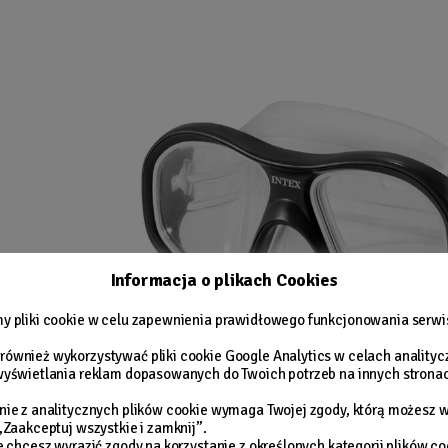
Informacja o plikach Cookies
y pliki cookie w celu zapewnienia prawidłowego funkcjonowania serwi
ównież wykorzystywać pliki cookie Google Analytics w celach anality
wyświetlania reklam dopasowanych do Twoich potrzeb na innych stro
nie z analitycznych plików cookie wymaga Twojej zgody, którą możesz w
 „Zaakceptuj wszystkie i zamknij”.
ie chcesz wyrazić zgody na korzystanie z określonych kategorii plików co