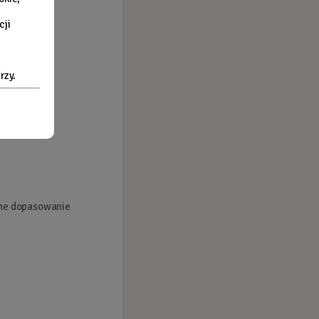
cji
rzy.
dne dopasowanie