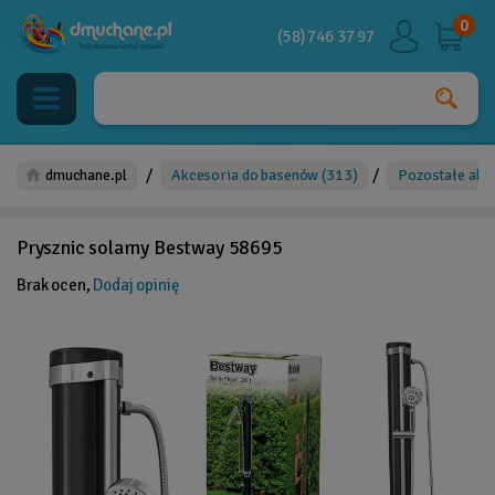
0
(58) 746 37 97
/
/
dmuchane.pl
Akcesoria do basenów
(313)
Pozostałe akc
Prysznic solarny Bestway 58695
Brak ocen,
Dodaj opinię