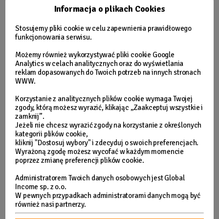
Informacja o plikach Cookies
✅
Ruchoma głowica
— pozwala na regulację wysokości ✅ może
być trzymana w dłoni!
Stosujemy pliki cookie w celu zapewnienia prawidłowego
funkcjonowania serwisu.
✅
Kilka różnych trybów
natrysku!
Możemy również wykorzystywać pliki cookie Google
✅ Stabilna podstawa
zapewnia bezpieczeństwo i
Analytics w celach analitycznych oraz do wyświetlania
reklam dopasowanych do Twoich potrzeb na innych stronach
komfort użytkowania.
WWW.
Dostosuj do siebie!
Korzystanie z analitycznych plików cookie wymaga Twojej
zgody, którą możesz wyrazić, klikając „Zaakceptuj wszystkie i
✅
Dzięki uniwersalnej
konstrukcji możesz zamontować do
zamknij”.
różnych powierzchni, albo do dołączonej do zestawu podstawy!
Jeżeli nie chcesz wyrazić zgody na korzystanie z określonych
kategorii plików cookie,
kliknij "Dostosuj wybory" i zdecyduj o swoich preferencjach.
Wyrażoną zgodę możesz wycofać w każdym momencie
poprzez zmianę preferencji plików cookie.
Administratorem Twoich danych osobowych jest Global
Income sp. z o.o.
W pewnych przypadkach administratorami danych mogą być
również nasi partnerzy.