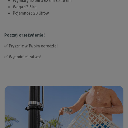
Wymiary 62 cm x 62 cm x 218 cm
Waga 13.5 kg
Pojemność 20 litrów
Poczuj orzeźwienie!
✅ Prysznic w Twoim ogrodzie!
✅ Wygodnie i łatwo!