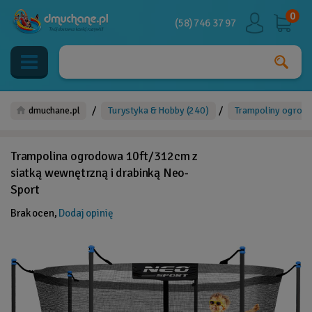
0
(58) 746 37 97
/
/
dmuchane.pl
Turystyka & Hobby
(240)
Trampoliny ogrod
Trampolina ogrodowa 10ft/312cm z
siatką wewnętrzną i drabinką Neo-
Sport
Brak ocen,
Dodaj opinię