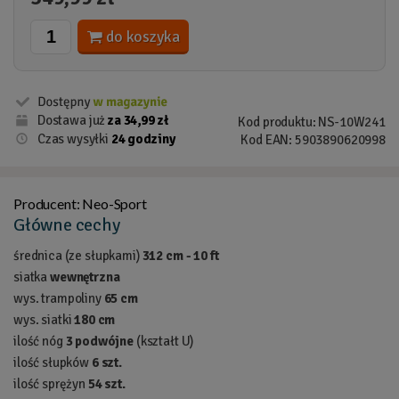
do koszyka
Dostawa już
za 34,99 zł
Kod produktu: NS-10W241
Czas wysyłki
24 godziny
Kod EAN: 5903890620998
Producent:
Neo-Sport
Główne cechy
średnica (ze słupkami)
312 cm - 10 ft
siatka
wewnętrzna
wys. trampoliny
65 cm
wys. siatki
180 cm
ilość nóg
3 podwójne
(kształt U)
ilość słupków
6 szt.
ilość sprężyn
54 szt.