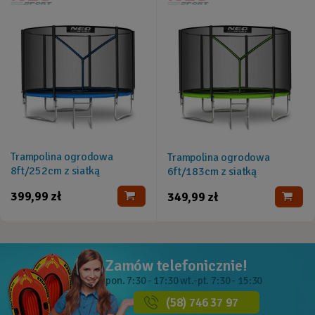
Trampolina ogrodowa
Trampolina ogrodowa
8ft/252cm z siatką
6ft/183cm z siatką
zewnętrzną i drabinką Neo-
zewnętrzną i drabinką Neo-
399,99 zł
349,99 zł
Sport
Sport
Zamów telefonicznie!
pon. 7:30 - 17:30
wt.-pt. 7:30 - 15:30
(58) 746 37 97