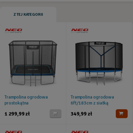
Z TEJ KATEGORII
Trampolina ogrodowa
Trampolina ogrodowa
prostokątna
6ft/183cm z siatką
10x7ft/305x213cm z siatką
zewnętrzną i drabinką Neo-
1 299,99 zł
349,99 zł
zewnętrzną i drabinką Neo-
Sport
Sport