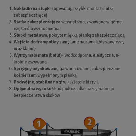
Nakładki na słupki
zapewniają szybki montaż siatki
zabezpieczającej
Siatka zabezpieczająca
wewnętrzna, zszywana w górnej
części dla wzmocnienia
Słupki metalowe
, pokryte miękką pianką zabezpieczającą
Wejście do trampoliny
zamykane na zamek błyskawiczny
oraz klamrę
Wytrzymała mata
(batut) - wodoodporna, elastyczna, 8-
krotnie zszywana
Sprężyny ocynkowane
, galwanizowane, zabezpieczone
kołnierzem
wypełnionym pianką
Podwójne, stabilne nogi
w kształcie litery U
Optymalna wysokość
od podłoża dla maksymalnego
bezpieczeństwa skoków