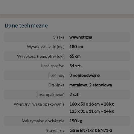
Dane
techniczne
Siatka
wewnętrzna
Wysokośc siatki (ok.)
180 cm
Wysokość trampoliny (ok.)
65 cm
Ilość sprężyn
54 szt.
Ilość nóg
3 nogi podwójne
Drabinka
metalowa, 2 stopniowa
Ilość opakowań
2 szt.
Wymiary i waga opakowania
160 x 50 x 16 cm = 28 kg
125 x 31 x 11 cm = 14 kg
Maksymalne obciążenie
150 kg
Standardy
GS & EN71-2 & EN71-3