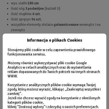
wys. siatki
180 cm
ilość nóg
3 podwójne
(kształt U)
ilość słupków
6 szt.
ilość sprężyn
54 szt.
wszystkie elementy stelaża
galwanizowane
wewnątrz i na
zewnątrz
drabinka
metalowa
,
2-stopniowa
Informacja o plikach Cookies
maksymalne obciążenie
150 kg
certyfikat
GS EN71-2 & EN71-3
Stosujemy pliki cookie w celu zapewnienia prawidłowego
w zestawie: trampolina ogrodowa, siatka
funkcjonowania serwisu.
zabezpieczająca, metalowa drabinka, instrukcja obsługi
Możemy również wykorzystywać pliki cookie Google
Analytics w celach analitycznych oraz do wyświetlania
reklam dopasowanych do Twoich potrzeb na innych stronach
WWW.
Korzystanie z analitycznych plików cookie wymaga Twojej
zgody, którą możesz wyrazić, klikając „Zaakceptuj wszystkie i
zamknij”.
Jeżeli nie chcesz wyrazić zgody na korzystanie z określonych
kategorii plików cookie,
kliknij "Dostosuj wybory" i zdecyduj o swoich preferencjach.