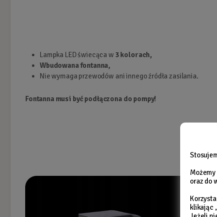
Lampka LED świecąca w
3 kolorach,
Wbudowana fontanna,
Nie wymaga przewodów ani innego źródła zasilania.
Fontanna musi być podłączona do pompy!
Stosujem
Możemy r
oraz do 
Korzysta
klikając
Jeżeli n