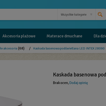
Akcesoria plażowe
Materace dmuchane
Dla dzi
(68)
/
łe akcesoria
Kaskada basenowa podświetlana LED INTEX 28090
Kaskada basenowa pod
Brak ocen,
Dodaj opinię