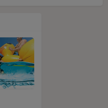
279,99 zł
do koszyka
Dostawa już
od 13,99 zł
Czas wysyłki
24 godziny