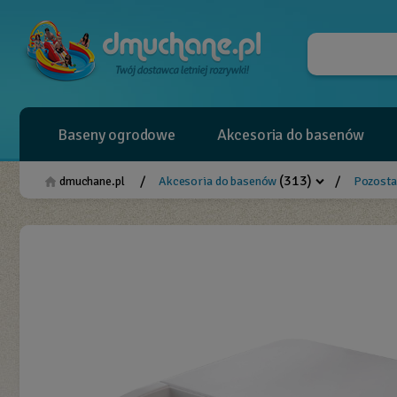
Baseny ogrodowe
Akcesoria do basenów
(313)
/
/
dmuchane.pl
Akcesoria do basenów
Pozosta