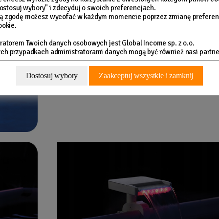
"Dostosuj wybory" i zdecyduj o swoich preferencjach.
Dane techniczne:
ą zgodę możesz wycofać w każdym momencie poprzez zmianę preferen
ookie.
3 kolorów świecenia
ratorem Twoich danych osobowych jest Global Income sp. z o.o.
kompatybilne z pompami o mocy od
3 785
do
12
h przypadkach administratorami danych mogą być również nasi partne
pasuje do wszystkich basenów marki Intex (z wy
Graphite Gray Panel)
Dostosuj wybory
Zaakceptuj wszystkie i zamknij