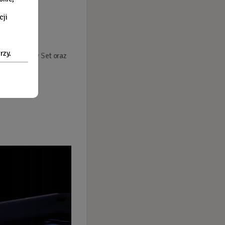
cji
 112
l/h
rzy.
jątkiem Easy Set oraz