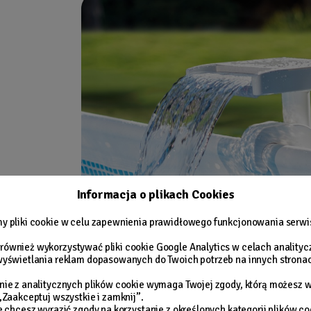
Informacja o plikach Cookies
y pliki cookie w celu zapewnienia prawidłowego funkcjonowania serwi
ównież wykorzystywać pliki cookie Google Analytics w celach anality
wyświetlania reklam dopasowanych do Twoich potrzeb na innych stro
nie z analitycznych plików cookie wymaga Twojej zgody, którą możesz w
 „Zaakceptuj wszystkie i zamknij”.
ie chcesz wyrazić zgody na korzystanie z określonych kategorii plików co