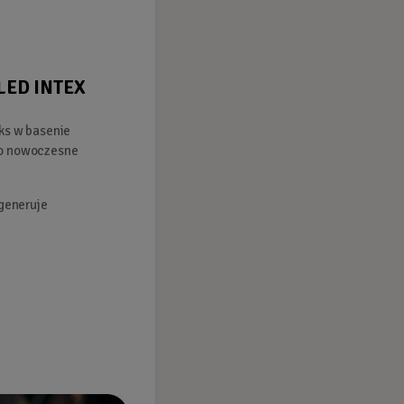
Zapytaj o produkt
Zamów: (58) 746-37-97
LED INTEX
aks w basenie
 To nowoczesne
generuje