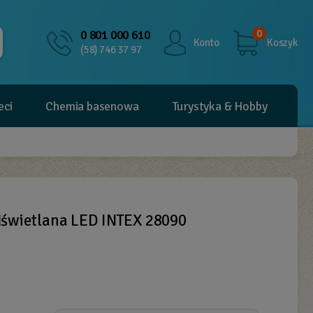
0
0 801 000 610
Konto
Koszyk
(58) 746 37 97
eci
Chemia basenowa
Turystyka & Hobby
świetlana LED INTEX 28090