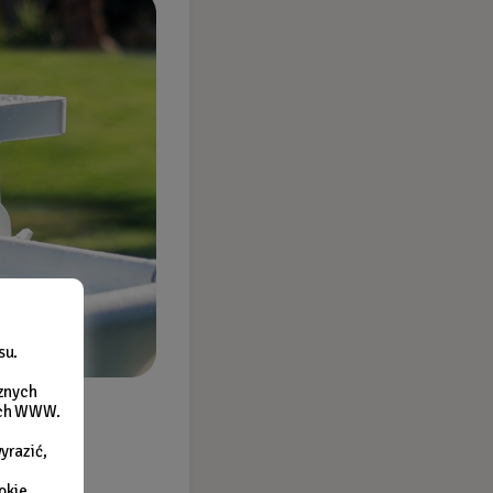
su.
cznych
nach WWW.
yrazić,
okie,