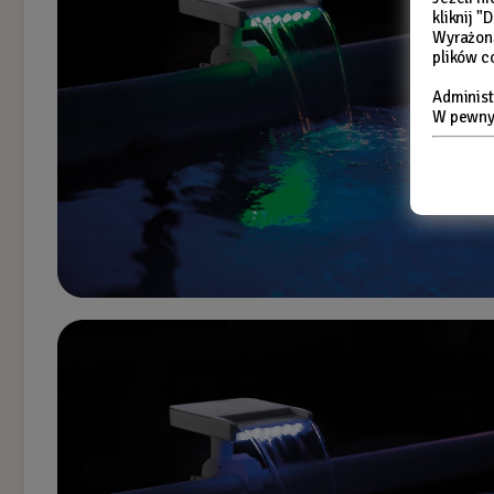
kliknij 
Wyrażon
plików c
Administ
W pewnyc